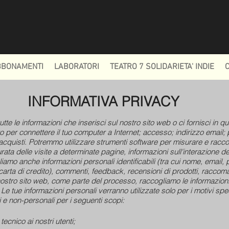
BBONAMENTI
LABORATORI
TEATRO 7 SOLIDARIETA' INDIE
INFORMATIVA PRIVACY
e le informazioni che inserisci sul nostro sito web o ci fornisci in qu
zato per connettere il tuo computer a Internet; accesso; indirizzo email;
quisti. Potremmo utilizzare strumenti software per misurare e raccog
urata delle visite a determinate pagine, informazioni sull'interazione de
amo anche informazioni personali identificabili (tra cui nome, email,
carta di credito), commenti, feedback, recensioni di prodotti, raccoma
tro sito web, come parte del processo, raccogliamo le informazioni p
 Le tue informazioni personali verranno utilizzate solo per i motivi spec
i e non-personali per i seguenti scopi:
ecnico ai nostri utenti;