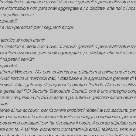
ri visitatori e utenti con avvisi di servizi generali o personalizzati e
altre informazioni non personali aggregate e / o dedotte, che noi o i n
i rispettivi servizi;
pplicabili
i e non-personali per i seguenti scopi:
ecnico ai nostri utenti;
ri visitatori e utenti con avvisi di servizi generali o personalizzati e
altre informazioni non personali aggregate e / o dedotte, che noi o i n
i rispettivi servizi;
plicabili.
taforma Wix.com. Wix.com ci fornisce la piattaforma online che ci cons
iviati tramite la memoria dati, i database e le applicazioni generali di 
firewall. Tutti i gateway di pagamento diretto offerti da Wix.com e util
me gestiti dal PCI Security Standards Council, che è uno impegno con
. I requisiti PCI-DSS aiutano a garantire la gestione sicura delle in
tori.
erito al tuo account, per risolvere problemi relativi al tuo account, pe
 per sondare le tue opinioni tramite sondaggi o questionari, per inv
tremmo contattarti per far rispettare il nostro Accordo stipulato con gl
con te. A tal fine, potremmo contattarti via email, telefono, sms e p
laborati, ti preghiamo di contattarci all'indirizzo email teatro@teatro7o