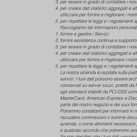
per essere in grado di contattare i nost
per creare dati statistici aggregati e 
utilizzare per fornire e migliorare i nostr
per rispettare le leggi e i regolamenti a
Raccogliamo tali informazioni personal
fornire e gestire i Servizi;
fornire assistenza continua e supporto t
per essere in grado di contattare i nost
per creare dati statistici aggregati e 
utilizzare per fornire e migliorare i nostr
per rispettare le leggi e i regolamenti ap
La nostra azienda è ospitata sulla piat
servizi. I tuoi dati possono essere arch
conservati su server sicuri, potetti da 
agli standard stabiliti da PCI-DSS co
MasterCard, American Express e Discover
parte del nostro negozio e dei suoi forni
Potremmo contattarti per informarti in m
riscuotere commissioni o somme dovute,
azienda, o come altrimenti necessario po
e qualsiasi accordo che potremmo avere 
Se non desideri che i tuoi dati vengano e