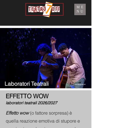
ME
NU
Laboratori Teatrali
foto: Elena Burali
EFFETTO WOW
laboratori teatrali 2026/2027
E
ffetto wow
(o fattore sorpresa) è
quella reazione emotiva di stupore e