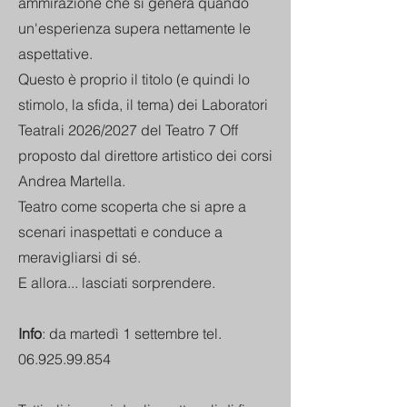
ammirazione che si genera quando
un'esperienza supera nettamente le
aspettative.
Questo è proprio il titolo (e quindi lo
stimolo, la sfida, il tema) dei Laboratori
Teatrali 2026/2027 del Teatro 7 Off
proposto dal direttore artistico dei corsi
Andrea Martella.
Teatro come scoperta che si apre a
scenari inaspettati e conduce a
meravigliarsi di sé.
E allora... lasciati sorprendere.
Info
: da martedì 1 settembre tel.
06.925.99.854