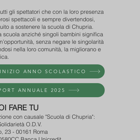
tti gli spettatori che con la loro presenza
erosi spettacoli e sempre divertendosi,
uito a sostenere la scuola di Chupria.
 scuola anziché singoli bambini significa
i un’opportunità, senza negare le singolarità
dosi nella loro comunità, la migliorano e
ica.
 INIZIO ANNO SCOLASTICO
PORT ANNUALE 2025
I FARE TU
ione con causale "Scuola di Chupria":
olidarietà O.D.V.
o, 23 - 00161 Roma
0580CC Banca Unicredit