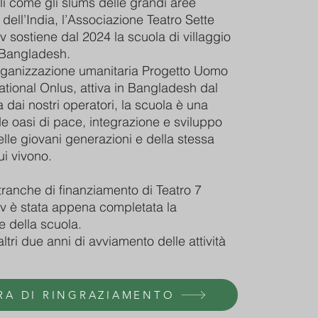
cili come gli slums delle grandi aree
dell’India, l’Associazione Teatro Sette
v sostiene dal 2024 la scuola di villaggio
 Bangladesh.
organizzazione umanitaria Progetto Uomo
national Onlus, attiva in Bangladesh dal
a dai nostri operatori, la scuola è una
e oasi di pace, integrazione e sviluppo
delle giovani generazioni e della stessa
ui vivono.
tranche di finanziamento di Teatro 7
dv è stata appena completata la
ne della scuola.
ltri due anni di avviamento delle attività
RA DI RINGRAZIAMENTO