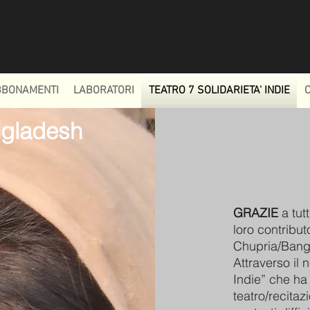
BBONAMENTI
LABORATORI
TEATRO 7 SOLIDARIETA' INDIE
ngladesh
GRAZIE
a tutt
loro contribut
Chupria/Bang
Attraverso il 
Indie” che ha l
teatro/recita