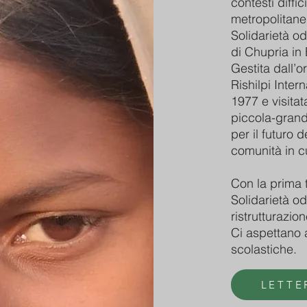
contesti diffi
metropolitane 
Solidarietà od
di Chupria in
Gestita dall’
Rishilpi Inter
1977 e visitat
piccola-grand
per il futuro 
comunità in c
Con la prima 
Solidarietà o
ristrutturazio
Ci aspettano a
scolastiche.
LETTE